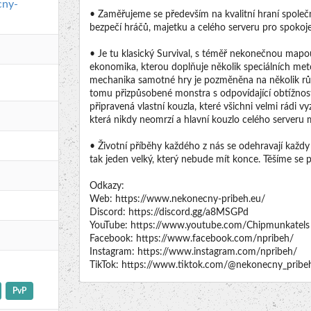
cny-
• Zaměřujeme se především na kvalitní hraní společ
bezpečí hráčů, majetku a celého serveru pro spoko
• Je tu klasický Survival, s téměř nekonečnou mapou.
ekonomika, kterou doplňuje několik speciálních met
mechanika samotné hry je pozměněna na několik růz
tomu přizpůsobené monstra s odpovídající obtížností
připravená vlastní kouzla, které všichni velmi rádi v
která nikdy neomrzí a hlavní kouzlo celého serveru 
• Životní příběhy každého z nás se odehravají každy 
tak jeden velký, který nebude mít konce. Těšíme se 
Odkazy:
Web: https://www.nekonecny-pribeh.eu/
Discord: https://discord.gg/a8MSGPd
YouTube: https://www.youtube.com/Chipmunkatels
Facebook: https://www.facebook.com/npribeh/
Instagram: https://www.instagram.com/npribeh/
TikTok: https://www.tiktok.com/@nekonecny_pribe
PvP