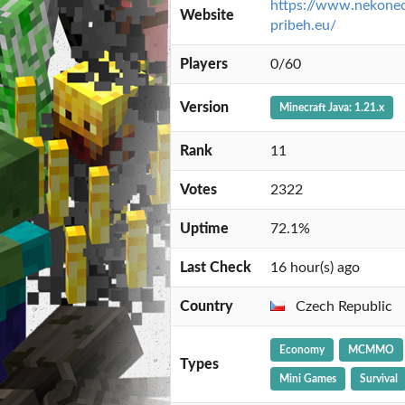
https://www.nekone
Website
pribeh.eu/
Players
0/60
Version
Minecraft Java: 1.21.x
Rank
11
Votes
2322
Uptime
72.1%
Last Check
16 hour(s) ago
Country
Czech Republic
Economy
MCMMO
Types
Mini Games
Survival