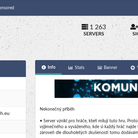
onsored
1 263
SERVERS
S
Info
Stats
Banner
Nekonečný příběh
eh.eu
• Server vznikl pro hráče, kteří milují tuto hru. Pro
výjimečného a vyváženého, kde si každý hráč najde 
zároveň dle dlouholetých zkušeností tomu dodáváme