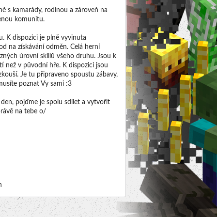
ně s kamarády, rodinou a zároveň na
jenou komunitu.
 K dispozici je plně vyvinuta
od na získávání odměn. Celá herní
ných úrovní skillů všeho druhu. Jsou k
 než v původní hře. K dispozici jsou
yzkouší. Je tu připraveno spoustu zábavy,
musíte poznat Vy sami :3
den, pojďme je spolu sdílet a vytvořit
právě na tebe o/
h