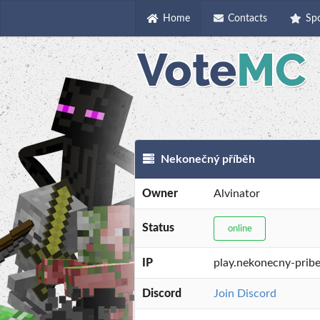
Home
Contacts
Sp
Nekonečný příběh
Owner
Alvinator
Status
online
IP
play.nekonecny-prib
Discord
Join Discord