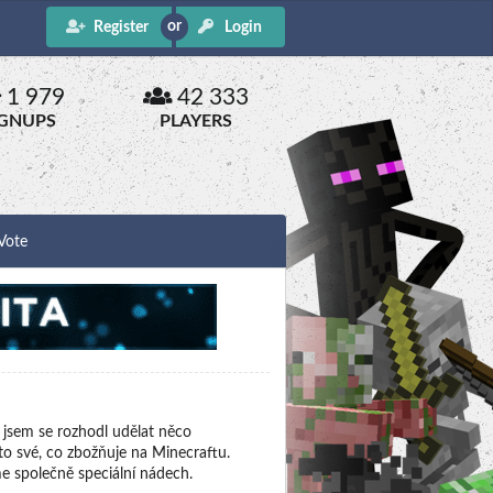
Register
Login
1 979
42 333
IGNUPS
PLAYERS
Vote
to jsem se rozhodl udělat něco
to své, co zbožňuje na Minecraftu.
 společně speciální nádech.