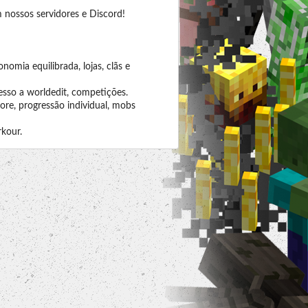
m nossos servidores e Discord!
omia equilibrada, lojas, clãs e
esso a worldedit, competições.
re, progressão individual, mobs
kour.