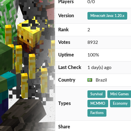
Players
0/0
Version
Minecraft Java: 1.20.x
Rank
2
Votes
8932
Uptime
100%
Last Check
1 day(s) ago
Country
Brazil
Survival
Mini Games
Types
MCMMO
Economy
Factions
Share