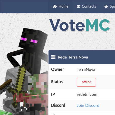
Home
Contacts
Sp
Rede Terra Nova
Owner
TerraNova
Status
offline
IP
redetn.com
Discord
Join Discord